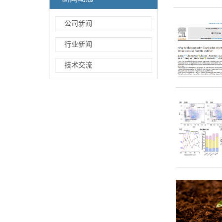
公司新闻
行业新闻
技术交流