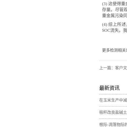
(3) 这使
存量。尽管
重金属污染
(4) 综上
SOC流失。
更多检测相关
上一篇：
客户文
最新资讯
在玉米生产中减
肥间作增加土壤
秸秆改良盐碱土
素含量
与无机碳损失
根际-凋落物际