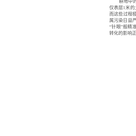
耕地中
仅表层1米的
而这些过程
属污染日益
“针眼”般精
转化的影响