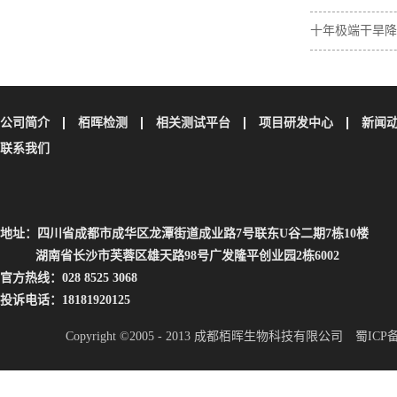
壤碳取决于植物
十年极端干旱降
土壤碳储量
公司简介
栢晖检测
相关测试平台
项目研发中心
新闻
联系我们
地址：四川省成都市成华区龙潭街道成业路7号联东U谷二期7栋10楼
湖南省长沙市芙蓉区雄天路98号广发隆平创业园2栋6002
官方热线：028 8525 3068
投诉电话：18181920125
Copyright ©2005 - 2013 成都栢晖生物科技有限公司
蜀ICP备