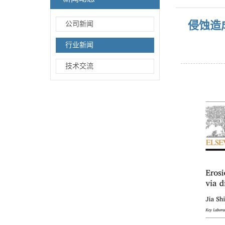
侵蚀造
公司新闻
行业新闻
技术交流