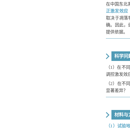
在中国东北
正激发效应
取决于凋落
确。因此，
提供依据。
科学问
（1）在不
调控激发效
（2）在不
显著差异？
材料与
（1）试验