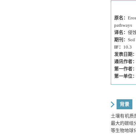
原名：
Eros
pathways
译名：
侵
期刊：
Soil
IF：
10.3
发表日期
通讯作者
第一作者
第一单位
背景
土壤有机质
最大的碳组
等生物地球