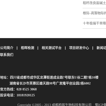
肥间作增加土壤
秸秆改良盐碱土
素含量
与无机碳损失
根际-凋落物际
壤碳取决于植物
十年极端干旱降
土壤碳储量
公司简介
栢晖检测
相关测试平台
项目研发中心
新闻
联系我们
地址：四川省成都市成华区龙潭街道成业路7号联东U谷二期7栋10楼
湖南省长沙市芙蓉区雄天路98号广发隆平创业园2栋6002
官方热线：028 8525 3068
投诉电话：18181920125
Copyright ©2005 - 2013 成都栢晖生物科技有限公司
蜀ICP备