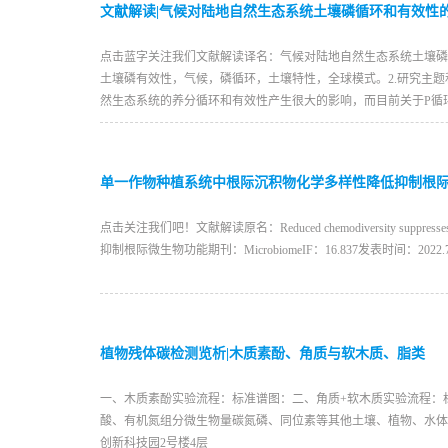
文献解读|气候对陆地自然生态系统土壤磷循环和有效性
点击蓝字关注我们文献解读译名：气候对陆地自然生态系统土壤磷循环和有效性的影响
土壤磷有效性，气候，磷循环，土壤特性，全球模式。2.研究主
然生态系统的养分循环和有效性产生很大的影响，而目前关于P循环
单一作物种植系统中根际沉积物化学多样性降低抑制根
点击关注我们吧！文献解读原名：Reduced chemodiversity suppresses 
抑制根际微生物功能期刊：MicrobiomeIF：16.837发表时间：
植物残体碳检测览析|
木质素
酚、角质与软木质、脂类
一、木质素酚实验流程：标准谱图：二、角质+软木质实验流程：标准
酸、有机氮组分微生物量碳氮磷、同位素等其他土壤、植物、水体等常
创新科技园2号楼4层