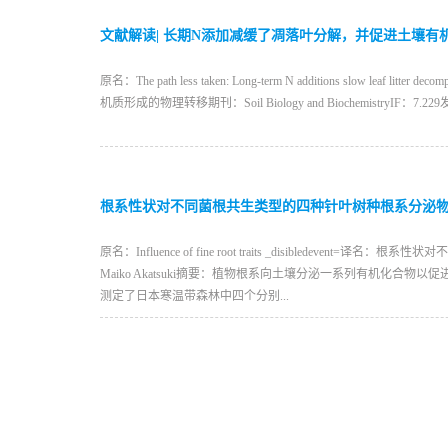
文献解读| 长期N添加减缓了凋落叶分解，并促进土壤有
原名：The path less taken: Long-term N additions slow leaf litt
机质形成的物理转移期刊：Soil Biology and BiochemistryIF：7.2
根系性状对不同菌根共生类型的四种针叶树种根系分泌
原名：Influence of fine root traits _disibledev
Maiko Akatsuki摘要：植物根系向土壤分泌一系列有机
测定了日本寒温带森林中四个分别...