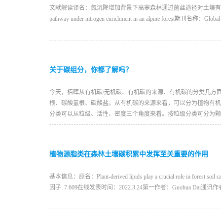
文献解读译名：氮沉降增加背景下高寒森林通过菌丝途径对土壤有机碳固持的贡献高于根系途径原名：Mor
pathway under nitrogen enrichment in an alpine forest期刊名称：Glob
关于碳组分，你都了解吗？
今天，栢晖从有机碳/无机碳、有机碳的来源、有机碳的分类几方
根、碳酸氢根、碳酸盐。从有机碳的来源来看，可以分为植物有机
分类可以从粒级、活性、密度三个角度来看。按粒级分类可分为颗
植物源脂类在森林土壤碳积累中发挥至关重要的作用
基本信息：原名：Plant-derived lipids play a crucial role in 
因子: 7.609在线发表时间：2022.3.24第一作者：Guohua D