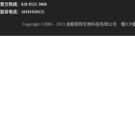
官方热线：028 8525 3068
投诉电话：18181920125
Copyright ©2005 - 2013 成都栢晖生物科技有限公司
蜀ICP备